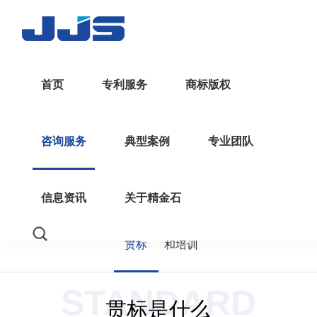
咨询服务
首页
专利服务
商标版权
Consultation Service
企业知
知识产
咨询服务
典型案例
专业团队
中国专
国优/国
布局分
专利挖
识产权
权顾问
信息资讯
关于精金石
利奖
示范
析
掘
贯标
和培训
STANDARD
贯标是什么