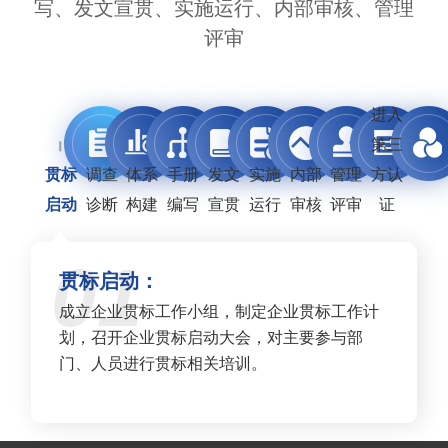
写、发文宣贯、实施运行、内部审核、管理
评审
进入
第三
贯标
调查
体系
手册
发文
实施
内部
管理
方认
启动
诊断
构建
编写
宣贯
运行
审核
评审
证
01
贯标启动：
成立企业贯标工作小组，制定企业贯标工作计
划，召开企业贯标启动大会，对主要参与部
门、人员进行贯标相关培训。