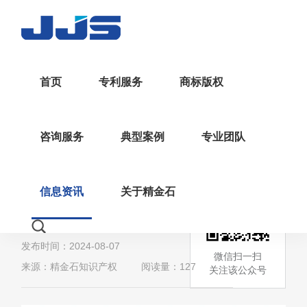
首页
专利服务
商标版权
>
>
返回
首页
行业资讯
资讯详情
咨询服务
典型案例
专业团队
国家发展改革委 财政部关
于专利权补偿期年费标准
信息资讯
关于精金石
等有关事项的通知
发布时间：2024-08-07
微信扫一扫
来源：精金石知识产权
阅读量：127
关注该公众号