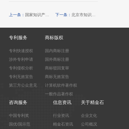
上一条：
国家知识产权局办公室关于印发《“新三样”相关技术专利分类体系（2024）》的通知
下一条：
北京市知识产权保护中心关于调整专利预审服务分类号的通知
专利服务
商标版权
专利快速授权
国内商标注册
涉外专利申请
国外商标注册
专利侵权分析
商标驳回复审
专利无效宣告
商标无效宣告
第三方公众意见
计算机软件著作权
一般作品著作权
咨询服务
信息资讯
关于精金石
中国专利奖
行业资讯
企业文化
国优/国示范
精金石资讯
公司概况