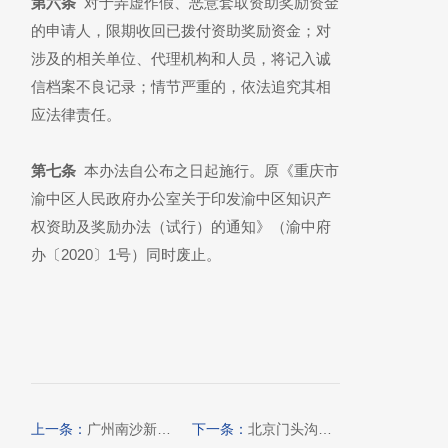
第六条
对于弄虚作假、恶意套取资助奖励资金
的申请人，限期收回已拨付资助奖励资金；对
涉及的相关单位、代理机构和人员，将记入诚
信档案不良记录；情节严重的，依法追究其相
应法律责任。
第七条
本办法自公布之日起施行。原《重庆市
渝中区人民政府办公室关于印发渝中区知识产
权资助及奖励办法（试行）的通知》（渝中府
办〔2020〕1号）同时废止。
上一条：
广州南沙新区（自贸片区）促进知识产权高质量发展扶持办法（2024年修订版）的通知
下一条：
北京门头沟区知识产权发展促进与品牌提升支持办法预申报工作的通知