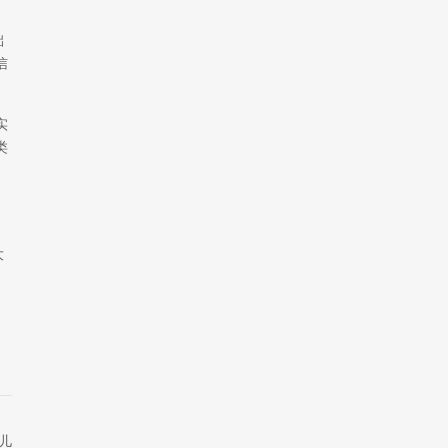
础
信
实
类
大
儿