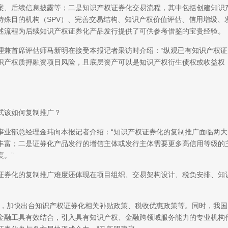
案、后续信息披露等；二是知识产权证券化交易流程，其中包括创建知识
特殊目的机构（SPV）、完善交易结构、知识产权价值评估、信用增级、
述流程为后续知识产权证券化产品发行提供了可供参考借鉴的宝贵经验。
兼首席评估师马新明在接受本报记者采访时介绍：“纵观已有知识产权证
识产权质押融资项目风险，且底层资产可以是知识产权衍生债权或收益权
该如何复制推广？
业部总经理金玮向本报记者介绍：“知识产权证券化的复制推广面临两大
丰富；二是证券化产品发行的增信主体或发行主体需要更多高信用等级的
。”
券化的复制推广难度还体现在项目组织、交易架构设计、税负安排、知
，加快出台知识产权证券化相关补贴政策、税收优惠政策等。同时，我国
金融工具有效结合，引入具有知识产权、金融跨领域服务能力的专业机构