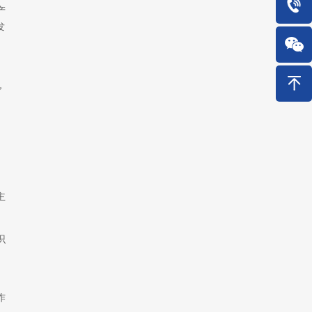
产
发
，
主
识
作