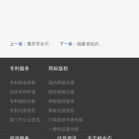
上一条：
重庆市永川区关于申报2024年度知识产权资助奖励项目的通知
下一条：
福建省知识产权保护中心关于开展2024年度专利预审备案主体和代理机构分级分类评定工作的通知
专利服务
商标版权
专利快速授权
国内商标注册
涉外专利申请
国外商标注册
专利侵权分析
商标驳回复审
专利无效宣告
商标无效宣告
第三方公众意见
计算机软件著作权
一般作品著作权
咨询服务
信息资讯
关于精金石